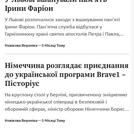
Ірини Фаріон
У Львові розпочалися заходи з вшанування пам’яті
Ірини Фаріон. Пам’ятна служба відбулася у
Гарнізонному храмі святих апостолів Петра і Павла,...
Новікова Вероніка
3 Місяці Тому
Німеччина розглядає приєднання
до української програми Brave1 –
Пісторіус
На круглому столі у Берліні, присвяченому зміцненню
німецько-української співпраці в безпековій і
оборонній сферах, міністр оборони Німеччини Борис
Пісторіус оголосив...
Новікова Вероніка
3 Місяці Тому