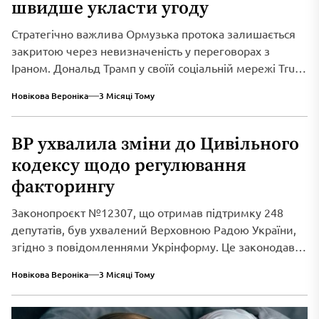
швидше укласти угоду
Стратегічно важлива Ормузька протока залишається
закритою через невизначеність у переговорах з
Іраном. Дональд Трамп у своїй соціальній мережі Truth
Social...
Новікова Вероніка
3 Місяці Тому
ВР ухвалила зміни до Цивільного
кодексу щодо регулювання
факторингу
Законопроєкт №12307, що отримав підтримку 248
депутатів, був ухвалений Верховною Радою України,
згідно з повідомленнями Укрінформу. Це законодавче
нововведення спрямоване...
Новікова Вероніка
3 Місяці Тому