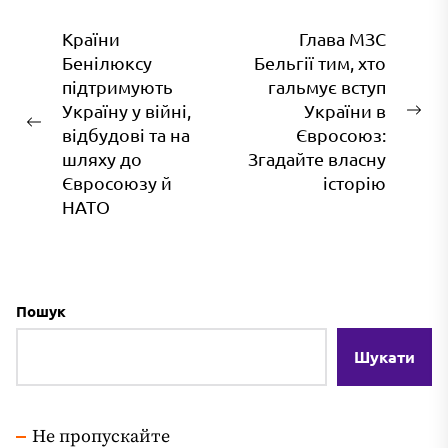
Навігація
Країни
Глава МЗС
Бенілюксу
Бельгії тим, хто
записів
підтримують
гальмує вступ
Україну у війні,
України в
На
Попередній
відбудові та на
Євросоюз:
зап
запис:
шляху до
Згадайте власну
Євросоюзу й
історію
НАТО
Пошук
Шукати
Не пропускайте