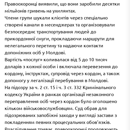
Правоохоронці виявили, що вони заробили десятки
мільйонів гривень на ухилянтах.
Члени групи шукали клієнтів через спеціально
створені канали в месенджерах та організовували
безпосереднє транспортування людей до
прикордонної смуги, прокладаючи маршрути для
нелегального перетину та надаючи контакти
допоміжних осіб у Молдові.
Вартість «послуг» коливалася від 5 до 10 тисяч
доларів з кожної особи і включала перевезення до
кордону, інструктаж, супровід через кордон, а також
допомогу у легалізації перебування в Молдові.
На підозру за ч. 2 ст. 15 і ч. 3 ст. 332 Кримінального
кодексу України в рамках організації незаконного
переправлення осіб через кордон було оголошено
кільком військовослужбовцям. Суд обрав для
підозрюваних запобіжні заходи у вигляді застави з
покладенням певних процесуальних обов’язків.
Розслідування триває, правоохоронці продовжують