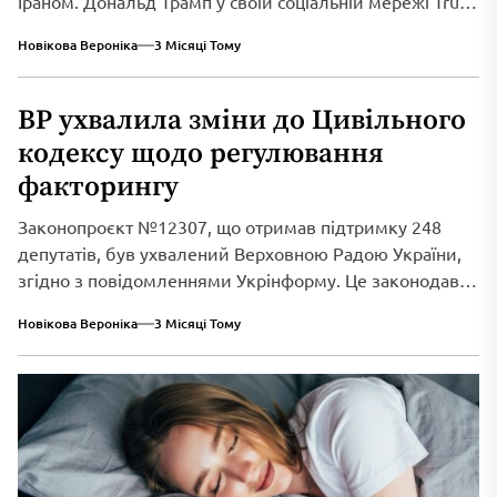
Іраном. Дональд Трамп у своїй соціальній мережі Truth
Social...
Новікова Вероніка
3 Місяці Тому
ВР ухвалила зміни до Цивільного
кодексу щодо регулювання
факторингу
Законопроєкт №12307, що отримав підтримку 248
депутатів, був ухвалений Верховною Радою України,
згідно з повідомленнями Укрінформу. Це законодавче
нововведення спрямоване...
Новікова Вероніка
3 Місяці Тому