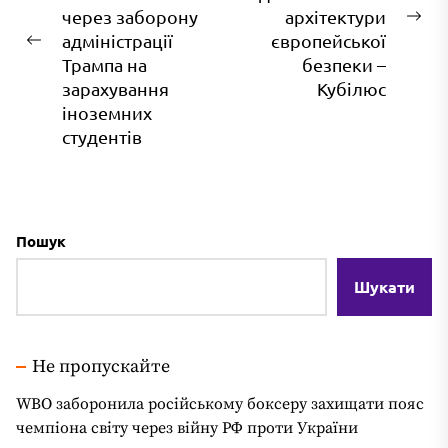
через заборону
архітектури
На
адміністрації
європейської
Попередній
зап
Трампа на
безпеки –
запис:
зарахування
Кубілюс
іноземних
студентів
Пошук
Шукати
Не пропускайте
WBO заборонила російському боксеру захищати пояс
чемпіона світу через війну РФ проти України