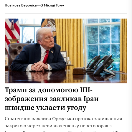
триваюче військове вторгнення...
Новікова Вероніка
3 Місяці Тому
Трамп за допомогою ШІ-
зображення закликав Іран
швидше укласти угоду
Стратегічно важлива Ормузька протока залишається
закритою через невизначеність у переговорах з