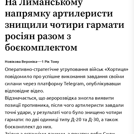
На Лиманському
напрямку артилеристи
знищили чотири гармати
росіян разом з
боєкомплектом
Новікова Вероніка
1 Рік Тому
Оперативно-стратегічне угруповання військ «Хортиця»
повідомило про успішне виконання завдання своїми
силами через платформу Telegram, опублікувавши
відповідне відео.
Відзначається, що аеророзвідка змогла виявити
позиції противника, після чого артилеристи завдали
точні удари, у результаті чого було знищено чотири
гармати: по дві одиниці типу Д-20 та Д-30, а також
боєкомплект до них.
Згідно з останніми даними, з початку доби Сили