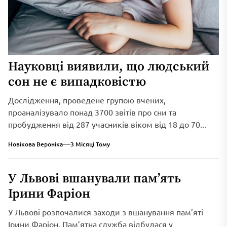
Науковці виявили, що людський
сон не є випадковістю
Дослідження, проведене групою вчених,
проаналізувало понад 3700 звітів про сни та
пробудження від 287 учасників віком від 18 до 70...
Новікова Вероніка
3 Місяці Тому
У Львові вшанували пам’ять
Ірини Фаріон
У Львові розпочалися заходи з вшанування пам’яті
Ірини Фаріон. Пам’ятна служба відбулася у