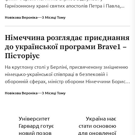
Гарнізонному храмі святих апостолів Петра і Павла,...
Новікова Вероніка
3 Місяці Тому
Німеччина розглядає приєднання
до української програми Brave1 –
Пісторіус
На круглому столі у Берліні, присвяченому зміцненню
німецько-української співпраці в безпековій і
оборонній сферах, міністр оборони Німеччини Борис
Пісторіус оголосив...
Новікова Вероніка
3 Місяці Тому
Навігація
Університет
Україна має
Гарвард готує
стати основою
записів
новий позов
для оновленої