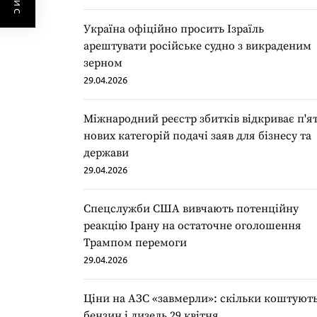
Україна офіційно просить Ізраїль
арештувати російське судно з викраденим
зерном
29.04.2026
Міжнародний реєстр збитків відкриває п'я
нових категорій подачі заяв для бізнесу та
держави
29.04.2026
Спецслужби США вивчають потенційну
реакцію Ірану на остаточне оголошення
Трампом перемоги
29.04.2026
Ціни на АЗС «завмерли»: скільки коштуют
бензин і дизель 29 квітня