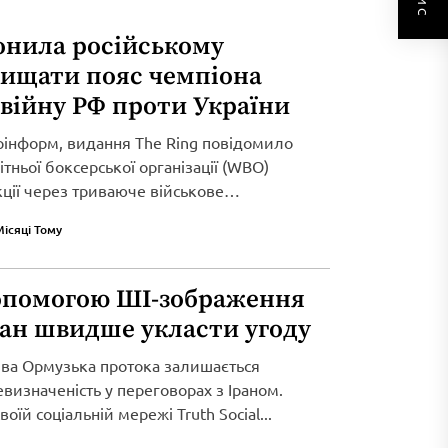
онила російському
хищати пояс чемпіона
 війну РФ проти України
рінформ, видання The Ring повідомило
тньої боксерської організації (WBO)
кції через триваюче військове
Місяці Тому
опомогою ШІ-зображення
ран швидше укласти угоду
ива Ормузька протока залишається
визначеність у переговорах з Іраном.
оїй соціальній мережі Truth Social...