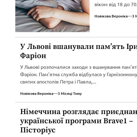
віком від 18 до 70.
Новікова Вероніка
3 
У Львові вшанували пам’ять Ір
Фаріон
У Львові розпочалися заходи з вшанування пам’ят
Фаріон. Пам’ятна служба відбулася у Гарнізонному
святих апостолів Петра і Павла,...
Новікова Вероніка
3 Місяці Тому
Німеччина розглядає приєднан
української програми Brave1 –
Пісторіус