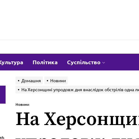
om.ua
Культура
Політика
Суспільство
Домашня
Новини
На Херсонщині упродовж дня внаслідок обстрілів одна л
и
Новини
На Херсонщи
РФ