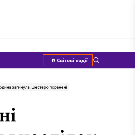
Пошук
Світові події
юдина загинула, шестеро поранені
ні