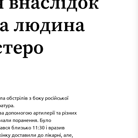
 внаслідок
на людина
стеро
а обстрілів з боку російської
атура.
і за допомогою артилерії та різних
имали поранення. Було
тався близько 11:30 і вразив
інку доставили до лікарні, але,