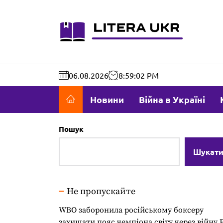
Перейти
до
literaukr.c
вмісту
06.08.2026
8:59:03 PM
Новини
Війна в Україні
Пошук
Шукат
Не пропускайте
WBO заборонила російському боксеру
захищати пояс чемпіона світу через війну 