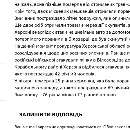
на жаль, вона пізніше померла від отриманих травм.
Крім того, двоє місцевих мешканців отримали поран
Зимівник постраждало літнє подружжя, яке опинило
Ще двоє осіб отримали травми через дії окупантів, 
Херсоні внаслідок атаки на цивільне авто за допом
потерпілого поранили в Білозерці, де був скинутий 
На даний момент прокуратура Херсонської області 
розслідування щодо цих воєнних злочинів. Раніше 
російські військові атакували жінку в Білозерці за д
Корабельному районі Херсона відбулося атакування 
якого постраждав 42-річний чоловік.
У лікарні померла 25-річна херсонка, яка була поран
медичного закладу, а також постраждали 69-річний 
Зимівнику – 76-річна жінка і 77-річний чоловік.
ЗАЛИШИТИ ВІДПОВІДЬ
Ваша e-mail адреса не оприлюднюватиметься.
Обов’язкові 