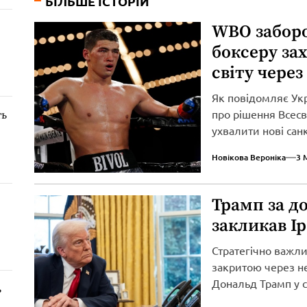
БІЛЬШЕ ІСТОРІЙ
WBO забор
боксеру за
світу через
Як повідомляє Ук
про рішення Всесві
ть
ухвалити нові сан
вторгнення...
Новікова Вероніка
3 
Трамп за д
закликав І
Стратегічно важл
закритою через не
Дональд Трамп у св
ь