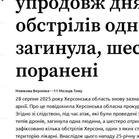
упродовж дня
обстрілів од
загинула, ше
поранені
Новікова Вероніка
11 Місяців Тому
28 серпня 2025 року Херсонська область знову зазнал
армії. Про це повідомила Херсонська обласна прокур
Згідно зі слідством, під час атак, які були проведен
типів дронів, загинула одна людина, а шестеро отр
зафіксовано кілька обстрілів Херсона, один з яких с
територію лікарні. Внаслідок цього нападу 25-річну ж