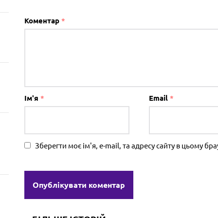
Коментар
*
Ім'я
*
Email
*
Зберегти моє ім'я, e-mail, та адресу сайту в цьому б