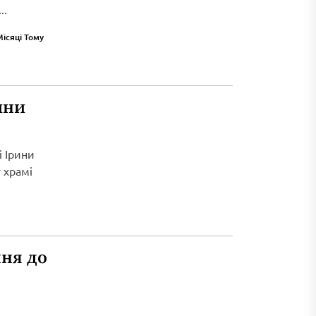
..
Місяці Тому
ини
і Ірини
 храмі
ня до