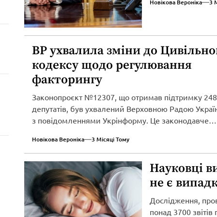
Новікова Вероніка
3 
ВР ухвалила зміни до Цивільно
кодексу щодо регулювання
факторингу
Законопроєкт №12307, що отримав підтримку 248
депутатів, був ухвалений Верховною Радою Україн
з повідомленнями Укрінформу. Це законодавче
нововведення спрямоване...
Новікова Вероніка
3 Місяці Тому
Науковці в
не є випад
Дослідження, про
понад 3700 звітів