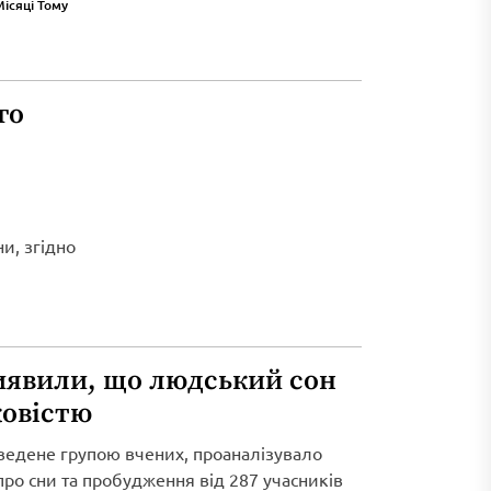
Місяці Тому
го
и, згідно
иявили, що людський сон
ковістю
ведене групою вчених, проаналізувало
 про сни та пробудження від 287 учасників