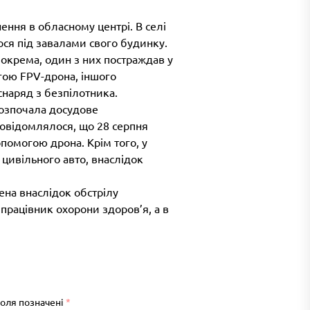
ення в обласному центрі. В селі
ся під завалами свого будинку.
зокрема, один з них постраждав у
огою FPV-дрона, іншого
снаряд з безпілотника.
розпочала досудове
повідомлялося, що 28 серпня
опомогою дрона. Крім того, у
цивільного авто, внаслідок
ена внаслідок обстрілу
працівник охорони здоров’я, а в
поля позначені
*