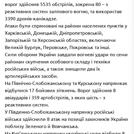
ворог здійснив 5535 обстрілів, зокрема 80 – з
реактивних систем залпового вогню, та використав
3390 дронів-камікадзе.
Атаки були спрямовані на райони населених пунктів у
Харківській, Донецькій, Дніпропетровській,
Запорізькій та Херсонській областях, включаючи
Великій Бурлук, Перовське, Покровськ та інші.
Сили оборони України завдали вогневі удари по семи
районам скупчення особового складу і техніки
російських військ, а також знищили два їх
артилерійських засоби.
На Північно-Слобожанському та Курському напрямках
відбулися 17 бойових зіткнень. Ворог здійснив 8
авіаударів і 359 артобстрілів, з яких шість – з
реактивних систем.
У Південно-Слобожанському напрямку російські
війська здійснили 8 атак на позиції захисників України
поблизу Зеленого й Вовчанська.
На Куп’янському напрямку українські сили відбили 8