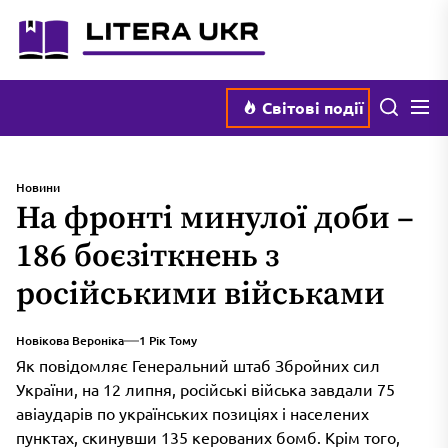
Перейти
literaukr.com.ua
до
вмісту
Мен
Пошук
Світові події
Новини
На фронті минулої доби –
186 боєзіткнень з
російськими військами
Новікова Вероніка
1 Рік Тому
Як повідомляє Генеральний штаб Збройних сил
України, на 12 липня, російські війська завдали 75
авіаударів по українських позиціях і населених
пунктах, скинувши 135 керованих бомб. Крім того,