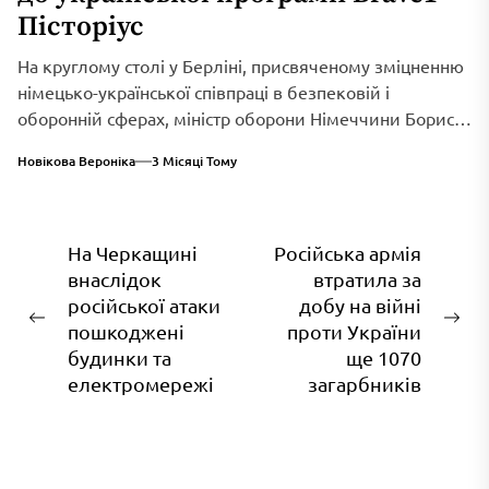
Пісторіус
На круглому столі у Берліні, присвяченому зміцненню
німецько-української співпраці в безпековій і
оборонній сферах, міністр оборони Німеччини Борис
Пісторіус оголосив...
Новікова Вероніка
3 Місяці Тому
Навігація
На Черкащині
Російська армія
внаслідок
втратила за
записів
російської атаки
добу на війні
Попередній
На
пошкоджені
проти України
запис:
зап
будинки та
ще 1070
електромережі
загарбників