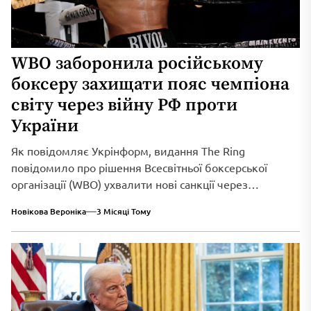
WBO заборонила російському
боксеру захищати пояс чемпіона
світу через війну РФ проти
України
Як повідомляє Укрінформ, видання The Ring
повідомило про рішення Всесвітньої боксерської
організації (WBO) ухвалити нові санкції через
триваюче військове вторгнення...
Новікова Вероніка
3 Місяці Тому