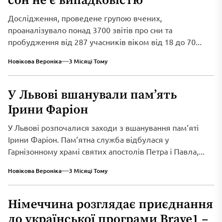
сон не є випадковістю
Дослідження, проведене групою вчених,
проаналізувало понад 3700 звітів про сни та
пробудження від 287 учасників віком від 18 до 70...
Новікова Вероніка
3 Місяці Тому
У Львові вшанували пам’ять
Ірини Фаріон
У Львові розпочалися заходи з вшанування пам’яті
Ірини Фаріон. Пам’ятна служба відбулася у
Гарнізонному храмі святих апостолів Петра і Павла,...
Новікова Вероніка
3 Місяці Тому
Німеччина розглядає приєднання
до української програми Brave1 –