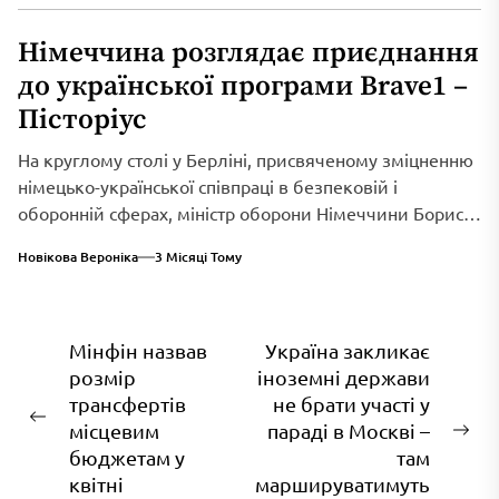
Німеччина розглядає приєднання
до української програми Brave1 –
Пісторіус
На круглому столі у Берліні, присвяченому зміцненню
німецько-української співпраці в безпековій і
оборонній сферах, міністр оборони Німеччини Борис
Пісторіус оголосив...
Новікова Вероніка
3 Місяці Тому
Навігація
Мінфін назвав
Україна закликає
розмір
іноземні держави
записів
трансфертів
не брати участі у
Попередній
місцевим
параді в Москві –
На
запис:
бюджетам у
там
зап
квітні
маршируватимуть