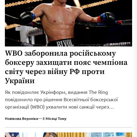
WBO заборонила російському
боксеру захищати пояс чемпіона
світу через війну РФ проти
України
Як повідомляє Укрінформ, видання The Ring
повідомило про рішення Всесвітньої боксерської
організації (WBO) ухвалити нові санкції через
триваюче військове вторгнення...
Новікова Вероніка
3 Місяці Тому