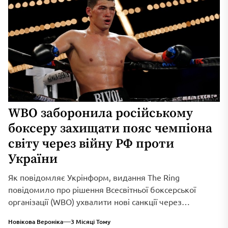
WBO заборонила російському
боксеру захищати пояс чемпіона
світу через війну РФ проти
України
Як повідомляє Укрінформ, видання The Ring
повідомило про рішення Всесвітньої боксерської
організації (WBO) ухвалити нові санкції через
триваюче військове вторгнення...
Новікова Вероніка
3 Місяці Тому