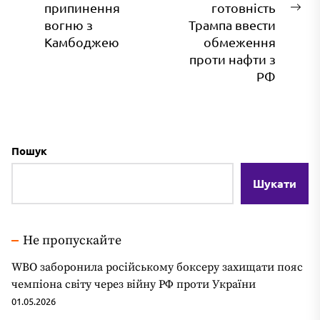
припинення
готовність
запис:
На
вогню з
Трампа ввести
зап
Камбоджею
обмеження
проти нафти з
РФ
Пошук
Шукати
Не пропускайте
WBO заборонила російському боксеру захищати пояс
чемпіона світу через війну РФ проти України
01.05.2026