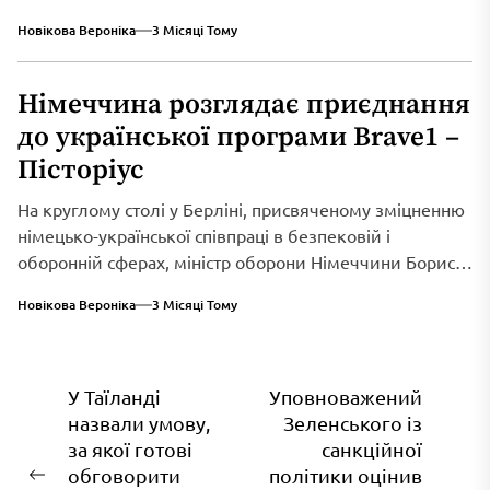
Новікова Вероніка
3 Місяці Тому
Німеччина розглядає приєднання
до української програми Brave1 –
Пісторіус
На круглому столі у Берліні, присвяченому зміцненню
німецько-української співпраці в безпековій і
оборонній сферах, міністр оборони Німеччини Борис
Пісторіус оголосив...
Новікова Вероніка
3 Місяці Тому
Навігація
У Таїланді
Уповноважений
назвали умову,
Зеленського із
записів
за якої готові
санкційної
обговорити
політики оцінив
Попередній