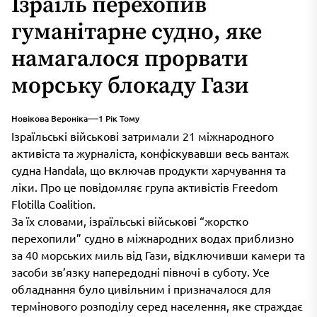
Ізраїль перехопив
гуманітарне судно, яке
намагалося прорвати
морську блокаду Гази
Новікова Вероніка
1 Рік Тому
Ізраїльські військові затримали 21 міжнародного
активіста та журналіста, конфіскувавши весь вантаж
судна Handala, що включав продукти харчування та
ліки. Про це повідомляє група активістів Freedom
Flotilla Coalition.
За їх словами, ізраїльські військові “жорстко
перехопили” судно в міжнародних водах приблизно
за 40 морських миль від Гази, відключивши камери та
засоби зв’язку напередодні півночі в суботу. Усе
обладнання було цивільним і призначалося для
термінового розподілу серед населення, яке страждає