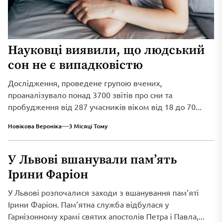
Науковці виявили, що людський
сон не є випадковістю
Дослідження, проведене групою вчених,
проаналізувало понад 3700 звітів про сни та
пробудження від 287 учасників віком від 18 до 70...
Новікова Вероніка
3 Місяці Тому
У Львові вшанували пам’ять
Ірини Фаріон
У Львові розпочалися заходи з вшанування пам’яті
Ірини Фаріон. Пам’ятна служба відбулася у
Гарнізонному храмі святих апостолів Петра і Павла,...