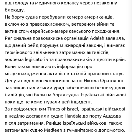
від голоду та медичного колапсу через незаконну
блокаду.
На борту судна перебували семеро американців,
включно з правозахисником, ветераном війни та
активістом єврейсько-американського походження.
Регіональна правозахисна організація Adalah заявила,
що даний рейд порушує міжнародні закони, і вимагає
термінового звільнення затриманих активістів,
зокрема legislatorів та правозахисників з десяти країн.
Вони також вимагають інформацію про
місцезнаходження активістів та їхній правовий статус.
Депутат від лівої екологічної партії Нікола Фратоянні
закликав італійський уряд забезпечити безпеку двох
італійців, які були на борту судна. Ізраїльські військові
поки що не коментували цей інцидент.
За повідомленням Times of Israel, ізраїльські військові
в неділю доставили судно Handala до порту Ашдода
після затримання. Раніше ізраїльські військові також
затримали судно Madleen з гуманітарною допомогою,