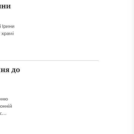
ини
і Ірини
 храмі
ня до
енню
ронній
с