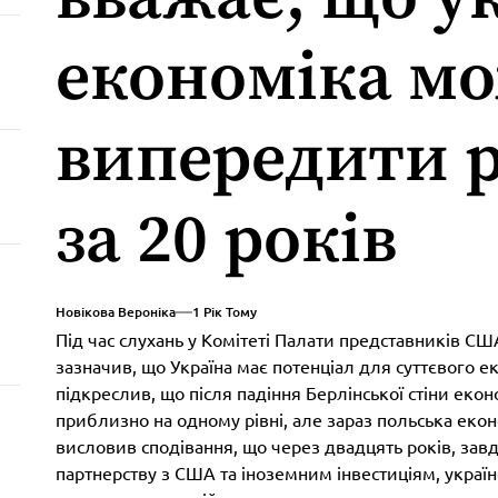
економіка м
випередити р
за 20 років
Новікова Вероніка
1 Рік Тому
Під час слухань у Комітеті Палати представників США
зазначив, що Україна має потенціал для суттєвого е
підкреслив, що після падіння Берлінської стіни еко
приблизно на одному рівні, але зараз польська екон
висловив сподівання, що через двадцять років, за
партнерству з США та іноземним інвестиціям, украї