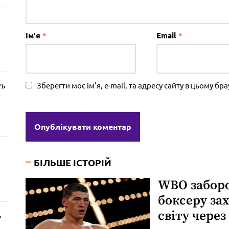
Ім'я
*
Email
*
Зберегти моє ім'я, e-mail, та адресу сайту в цьому б
ть
БІЛЬШЕ ІСТОРІЙ
WBO забор
боксеру за
світу через
ь