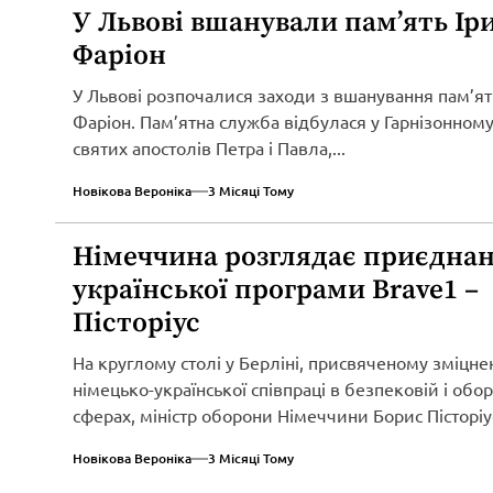
У Львові вшанували пам’ять Ір
Фаріон
У Львові розпочалися заходи з вшанування пам’ят
Фаріон. Пам’ятна служба відбулася у Гарнізонному
святих апостолів Петра і Павла,...
Новікова Вероніка
3 Місяці Тому
Німеччина розглядає приєднан
української програми Brave1 –
Пісторіус
На круглому столі у Берліні, присвяченому зміцн
німецько-української співпраці в безпековій і обо
сферах, міністр оборони Німеччини Борис Пісторіу
оголосив...
Новікова Вероніка
3 Місяці Тому