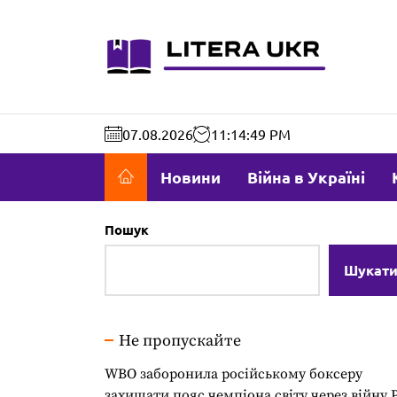
Перейти
до
literaukr.c
вмісту
07.08.2026
11:14:50 PM
Новини
Війна в Україні
Пошук
Шукат
Не пропускайте
WBO заборонила російському боксеру
захищати пояс чемпіона світу через війну 