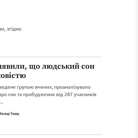
и, згідно
иявили, що людський сон
ковістю
ведене групою вчених, проаналізувало
 про сни та пробудження від 287 учасників
..
Місяці Тому