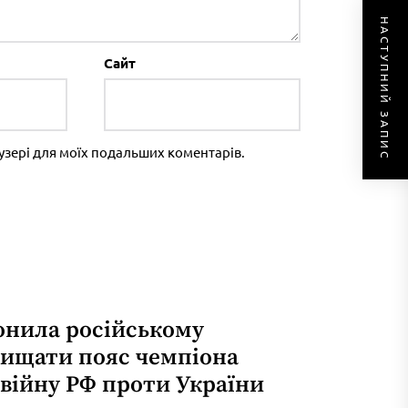
НАСТУПНИЙ ЗАПИС
Сайт
раузері для моїх подальших коментарів.
онила російському
хищати пояс чемпіона
 війну РФ проти України