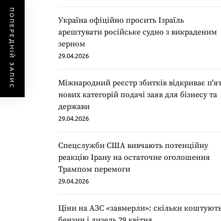
ПОПЕРЕДНІЙ ЗАПИС
Україна офіційно просить Ізраїль
арештувати російське судно з викраденим
зерном
29.04.2026
Міжнародний реєстр збитків відкриває п'я
нових категорій подачі заяв для бізнесу та
держави
29.04.2026
Спецслужби США вивчають потенційну
реакцію Ірану на остаточне оголошення
Трампом перемоги
29.04.2026
Ціни на АЗС «завмерли»: скільки коштуют
бензин і дизель 29 квітня