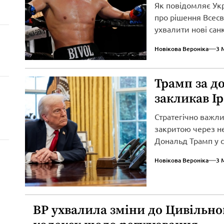
Як повідомляє Ук
про рішення Всесві
ухвалити нові сан
вторгнення...
Новікова Вероніка
3 
Трамп за д
закликав І
Стратегічно важл
закритою через не
Дональд Трамп у св
Новікова Вероніка
3 
ВР ухвалила зміни до Цивільно