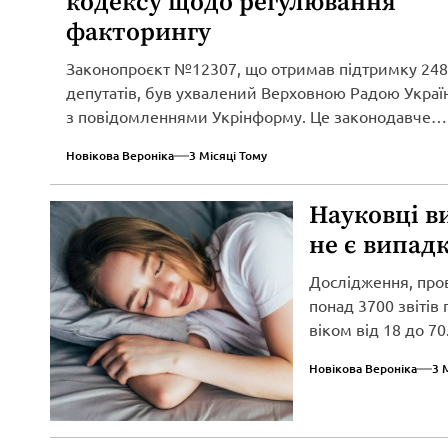
кодексу щодо регулювання
факторингу
Законопроєкт №12307, що отримав підтримку 248
депутатів, був ухвалений Верховною Радою Україн
з повідомленнями Укрінформу. Це законодавче
нововведення спрямоване...
Новікова Вероніка
3 Місяці Тому
Науковці в
не є випад
Дослідження, про
понад 3700 звітів
віком від 18 до 70.
Новікова Вероніка
3 