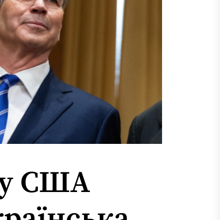
ну США
країнська