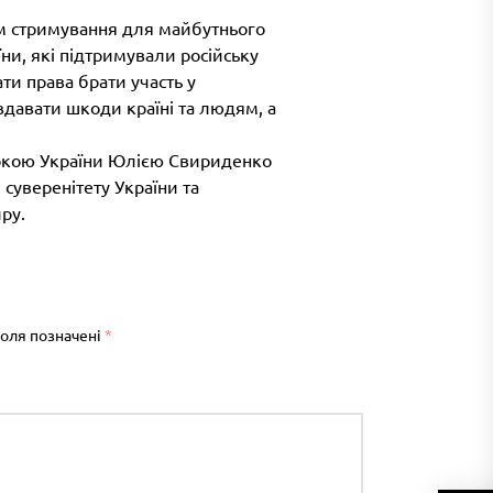
м стримування для майбутнього
їни, які підтримували російську
ти права брати участь у
вдавати шкоди країні та людям, а
стеркою України Юлією Свириденко
суверенітету України та
ру.
поля позначені
*