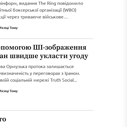
рінформ, видання The Ring повідомило
тньої боксерської організації (WBO)
кції через триваюче військове
Місяці Тому
опомогою ШІ-зображення
ран швидше укласти угоду
ива Ормузька протока залишається
визначеність у переговорах з Іраном.
оїй соціальній мережі Truth Social...
Місяці Тому
го