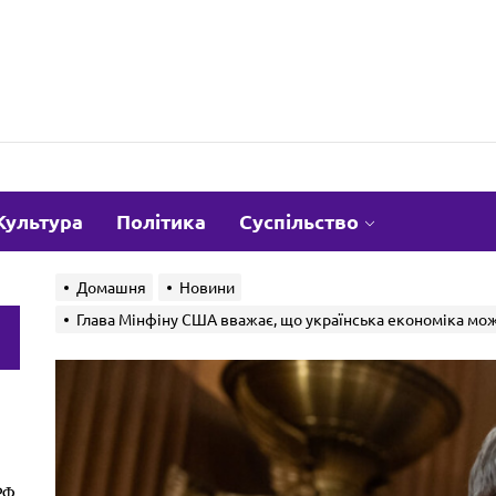
om.ua
Культура
Політика
Суспільство
Домашня
Новини
Глава Мінфіну США вважає, що українська економіка мож
и
РФ