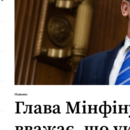
Новини
Глава Мінфі
вважає, що у