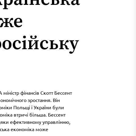
оже
осійську
 міністр фінансів Скотт Бессент
кономічного зростання. Він
номіки Польщі і України були
оміка втричі більша. Бессент
вдяки ефективному управлінню,
нська економіка може