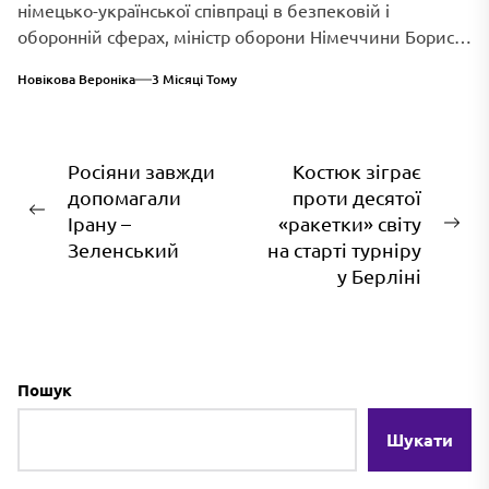
німецько-української співпраці в безпековій і
оборонній сферах, міністр оборони Німеччини Борис
Пісторіус оголосив...
Новікова Вероніка
3 Місяці Тому
Навігація
Росіяни завжди
Костюк зіграє
допомагали
проти десятої
записів
Попередній
Ірану –
«ракетки» світу
На
запис:
Зеленський
на старті турніру
зап
у Берліні
Пошук
Шукати