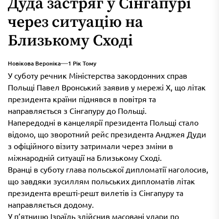
Дуда застряг у Сінгапурі
через ситуацію на
Близькому Сході
Новікова Вероніка
1 Рік Тому
У суботу речник Міністерства закордонних справ
Польщі Павел Вронський заявив у мережі X, що літак
президента країни піднявся в повітря та
направляється з Сінгапуру до Польщі.
Напередодні в канцелярії президента Польщі стало
відомо, що зворотний рейс президента Анджея Дуди
з офіційного візиту затримали через зміни в
міжнародній ситуації на Близькому Сході.
Вранці в суботу глава польської дипломатії наголосив,
що завдяки зусиллям польських дипломатів літак
президента врешті-решт вилетів із Сінгапуру та
направляється додому.
У п’ятницю Ізраїль здійснив масовані удари по