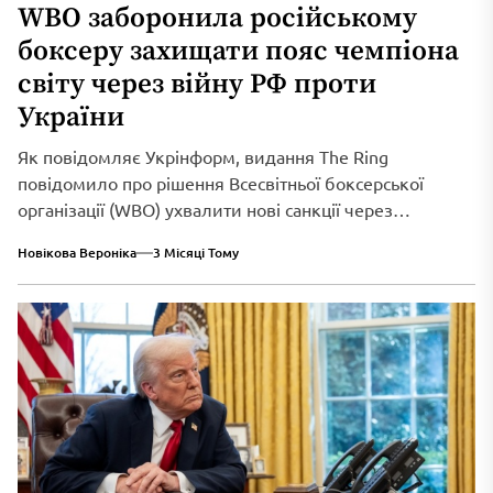
WBO заборонила російському
боксеру захищати пояс чемпіона
світу через війну РФ проти
України
Як повідомляє Укрінформ, видання The Ring
повідомило про рішення Всесвітньої боксерської
організації (WBO) ухвалити нові санкції через
триваюче військове вторгнення...
Новікова Вероніка
3 Місяці Тому