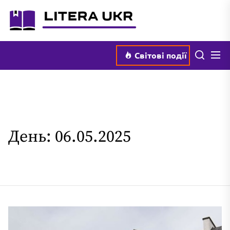
Перейти
literaukr.com.ua
до
вмісту
Мен
Пошук
Світові події
День:
06.05.2025