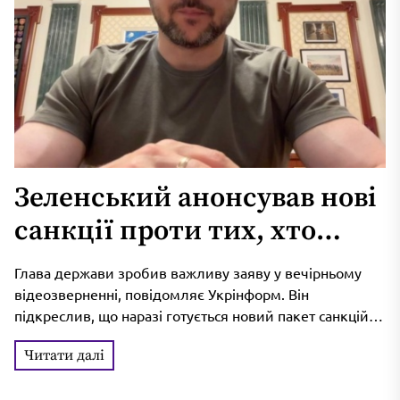
Зеленський анонсував нові
санкції проти тих, хто
допомагає Росії їх
Глава держави зробив важливу заяву у вечірньому
обходити
відеозверненні, повідомляє Укрінформ. Він
підкреслив, що наразі готується новий пакет санкцій,
спрямований проти суб'єктів та схем у третіх...
Читати далі