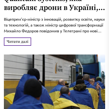
виробляє дрони в Україні,
залучила €160 мільйонів і
Віцепрем’єр-міністр з інновацій, розвитку освіти, науки
отримала статус
та технологій, а також міністр цифрової трансформації
Михайло Федоров повідомив у Телеграмі про нові
«єдинорога»
досягнення стартапу Quantum-Systems, який залучив...
Читати далі