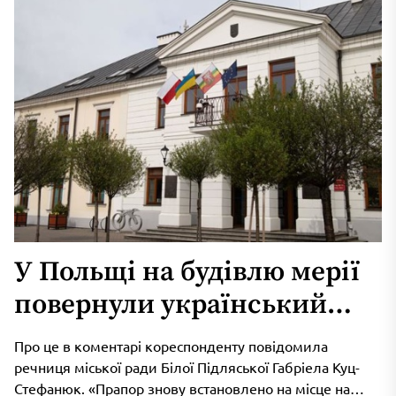
У Польщі на будівлю мерії
повернули український
прапор після провокації
Про це в коментарі кореспонденту повідомила
проросійського політика
речниця міської ради Білої Підляської Габріела Куц-
Стефанюк. «Прапор знову встановлено на місце на