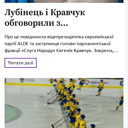
Лубінець і Кравчук
обговорили з
євродепутатами
Про це повідомила віцепрезидентка європейської
повернення депортованих
партії ALDE та заступниця голови парламентської
фракції «Слуга Народу» Євгенія Кравчук. Зокрема,
РФ українських дітей
вона зазначила, що разом із делегацією ALDE, до...
Читати далі