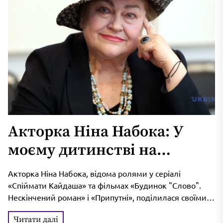
Акторка Ніна Набока: У
моєму дитинстві на
Донбасі говорили
Акторка Ніна Набока, відома ролями у серіалі
українською
«Спіймати Кайдаша» та фільмах «Будинок "Слово".
Нескінчений роман» і «Припутні», поділилася своїми
спогадами про життя в українському Донбасі...
Читати далі