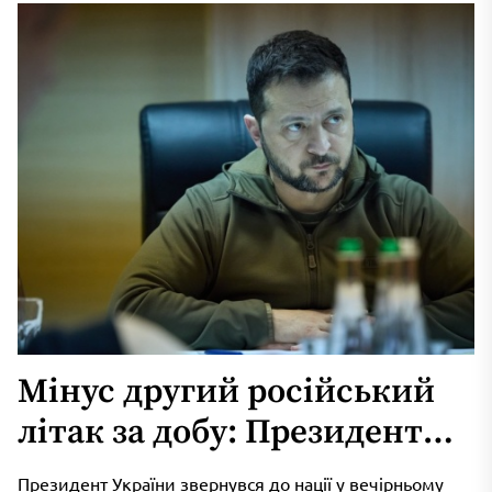
Мінус другий російський
літак за добу: Президент
розповів про операцію ЗСУ
Президент України звернувся до нації у вечірньому