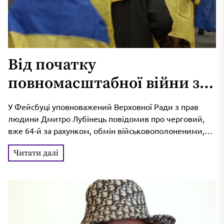
Від початку
повномасштабної війни з
російського полону
У Фейсбуці уповноважений Верховної Ради з прав
повернули понад 4 757
людини Дмитро Лубінець повідомив про черговий,
вже 64-й за рахунком, обмін військовополоненими,
українців
що відбувся 6 травня. Багато з...
Читати далі