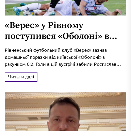
«Верес» у Рівному
поступився «Оболоні» в
матчі футбольної Прем’єр-
Рівненський футбольний клуб «Верес» зазнав
ліги України
домашньої поразки від київської «Оболоні» з
рахунком 0:2. Голи в цій зустрічі забили Ростислав
Тарануха на 27-й хвилині та Олег...
Читати далі