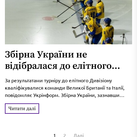
Збірна України не
відібралася до елітного
Дивізіону чемпіонату світу
За результатами турніру до елітного Дивізіону
з хокею
кваліфікувалися команди Великої Британії та Італії,
повідомляє Укрінформ. Збірна України, зазнавши
поразки у вирішальному матчі від японців, посіла
Читати далі
третє...
Пагінація
1
2
Далі