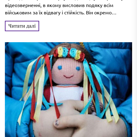
по обʼєктах у Криму
відеозверненні, в якому висловив подяку всім
військовим за їх відвагу і стійкість. Він окремо
зазначив внесок українських сил...
Читати далі