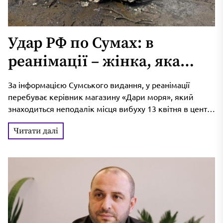
Удар РФ по Сумах: в
реанімації – жінка, яка
вибігла на допомогу дітям
За інформацією Сумського видання, у реанімації
після першого «прильоту»
перебуває керівник магазину «Дари моря», який
знаходиться неподалік місця вибуху 13 квітня в центрі
Сум. Жінка разом із колегами...
Читати далі