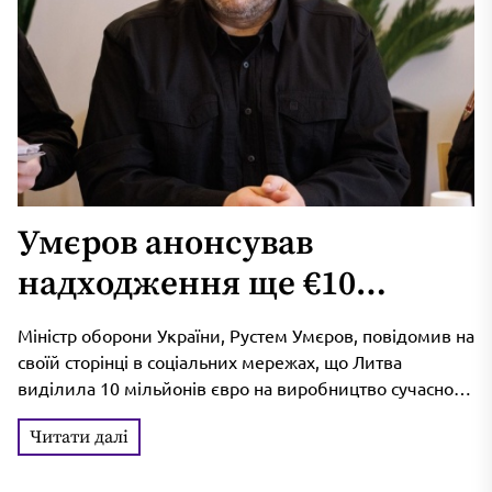
Умєров анонсував
надходження ще €10
мільйонів від Литви на
Міністр оборони України, Рустем Умєров, повідомив на
виробництво далекобійної
своїй сторінці в соціальних мережах, що Литва
виділила 10 мільйонів євро на виробництво сучасного
зброї
дальнобійного озброєння для України....
Читати далі