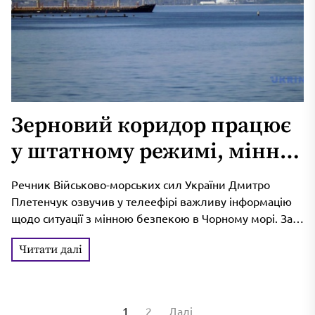
Зерновий коридор працює
у штатному режимі, мінної
небезпеки для суден немає
Речник Військово-морських сил України Дмитро
– ВМС
Плетенчук озвучив у телеефірі важливу інформацію
щодо ситуації з мінною безпекою в Чорному морі. За
його словами, завдяки зусиллям військових,...
Читати далі
Пагінація
1
2
Далі