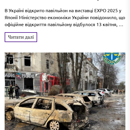
EXPO 2025 в Японії
В Україні відкрито павільйон на виставці EXPO 2025 у
Японії Міністерство економіки України повідомило, що
офіційне відкриття павільйону відбулося 13 квітня, в
день початку виставки....
Читати далі