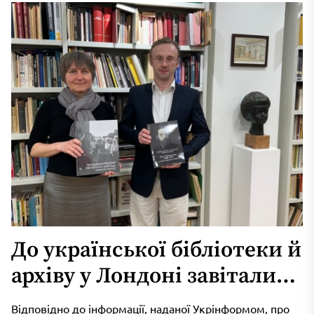
До української бібліотеки й
архіву у Лондоні завітали
представники білоруської
Відповідно до інформації, наданої Укрінформом, про